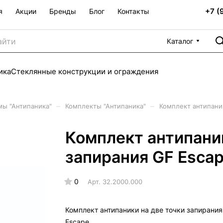
+7 (
я
Акции
Бренды
Блог
Контакты
Каталог
ика
Стеклянные конструкции и ограждения
–
–
мы "Антипаника"
Комплекты "Антипаника"
Комплект антипани
Комплект антипаник
запирания GF Esca
0
Арт.
32.2000.000
Комплект антипаники на две точки запирания
Escape