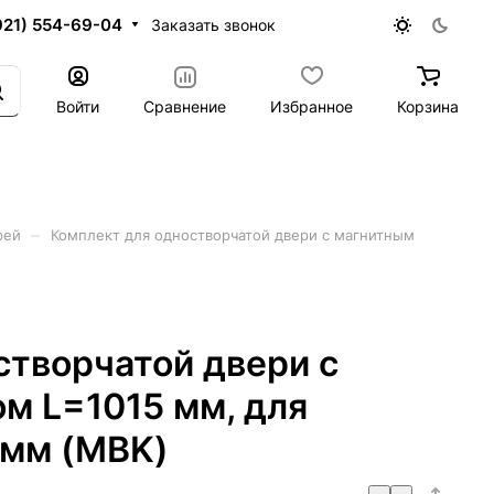
921) 554-69-04
Заказать звонок
Войти
Сравнение
Избранное
Корзина
–
рей
Комплект для одностворчатой двери c магнитным
створчатой двери c
м L=1015 мм, для
 мм (MBK)