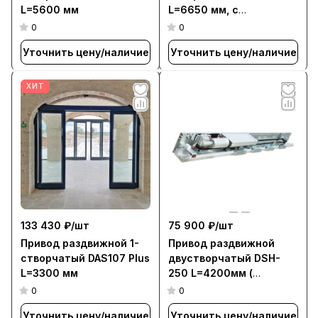
L=5600 мм
L=6650 мм, с
усиленным китом
0
0
Уточнить цену/наличие
Уточнить цену/наличие
ХИТ
133 430 ₽/
шт
75 900 ₽/
шт
Привод раздвижной 1-
Привод раздвижной
створчатый DAS107 Plus
двустворчатый DSH-
L=3300 мм
250 L=4200мм (
Профиль /крышка +
0
0
коробка с
Уточнить цену/наличие
Уточнить цену/наличие
компонентами)