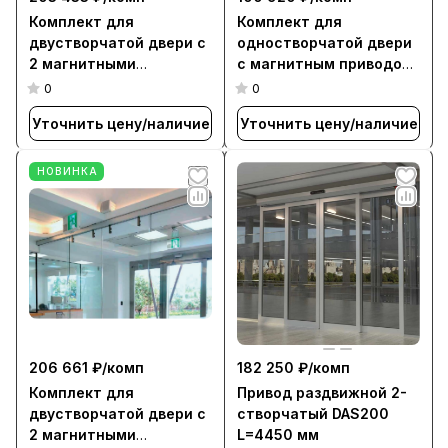
Комплект для
Комплект для
двустворчатой двери с
одностворчатой двери
2 магнитными
c магнитным приводом
приводами L=1015 мм,
L=810 мм, для створки
0
0
для створки 1000-1200
800-1000 мм (MS)
Уточнить цену/наличие
Уточнить цену/наличие
мм (MS)
НОВИНКА
206 661 ₽/
комп
182 250 ₽/
комп
Комплект для
Привод раздвижной 2-
двустворчатой двери с
створчатый DAS200
2 магнитными
L=4450 мм