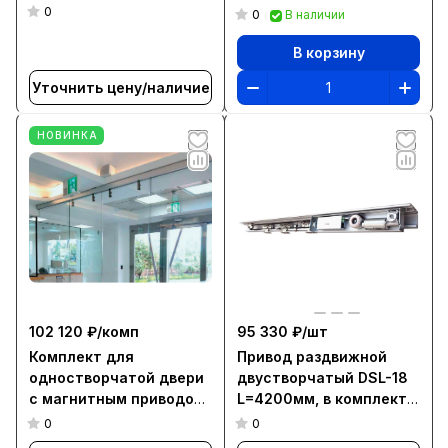
приводами L=1015 мм,
0
0
В наличии
для створки 1000-1200
мм (MBK)
В корзину
Уточнить цену/наличие
НОВИНКА
102 120 ₽/
комп
95 330 ₽/
шт
Комплект для
Привод раздвижной
одностворчатой двери
двустворчатый DSL-18
c магнитным приводом
L=4200мм, в комплекте
L=810 мм, для створки
с переключателем
0
0
800-1000 мм (MBK)
режимов