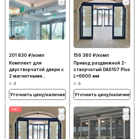
201 830 ₽/
комп
156 380 ₽/
комп
Комплект для
Привод раздвижной 2-
двустворчатой двери с
створчатый DAS107 Plus
2 магнитными
L=6600 мм
приводами L=810 мм,
0
0
для створки 800-1000
Уточнить цену/наличие
Уточнить цену/наличие
мм (MS)
ХИТ