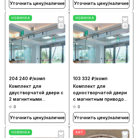
Уточнить цену/наличие
Уточнить цену/наличие
НОВИНКА
НОВИНКА
204 240 ₽/
комп
103 332 ₽/
комп
Комплект для
Комплект для
двустворчатой двери с
одностворчатой двери
2 магнитными
c магнитным приводом
приводами L=810 мм,
L=1015 мм, для створки
0
0
для створки 800-1000
1000-1200 мм (MBK)
Уточнить цену/наличие
Уточнить цену/наличие
мм (MBK)
НОВИНКА
ХИТ