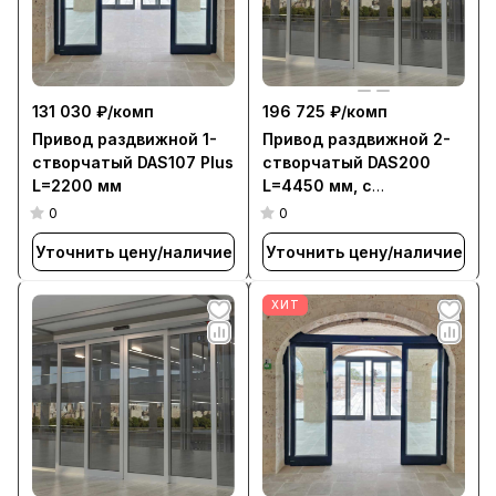
131 030 ₽/
комп
196 725 ₽/
комп
Привод раздвижной 1-
Привод раздвижной 2-
створчатый DAS107 Plus
створчатый DAS200
L=2200 мм
L=4450 мм, с
усиленным китом
0
0
Уточнить цену/наличие
Уточнить цену/наличие
ХИТ