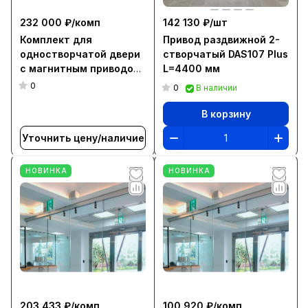
232 000 ₽/
комп
142 130 ₽/
шт
Комплект для
Привод раздвижной 2-
одностворчатой двери
створчатый DAS107 Plus
c магнитным приводом
L=4400 мм
L=1015 мм, для створки
0
0
В наличии
1000-1200 мм (MS)
В корзину
Уточнить цену/наличие
НОВИНКА
НОВИНКА
203 433 ₽/
комп
100 920 ₽/
комп