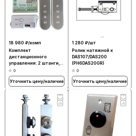
18 980 ₽/
комп
1 280 ₽/
шт
Комплект
Ролик натяжной к
дистанционного
DAS107/DAS200
управления: 2 штанги,
(PH6DAS20GR)
приемник
0
0
Уточнить цену/наличие
Уточнить цену/наличие