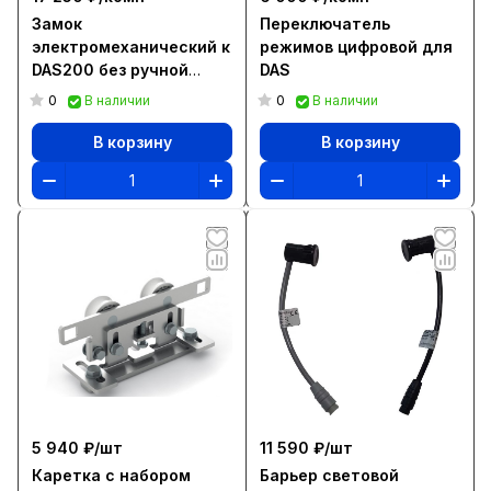
Замок
Переключатель
электромеханический к
режимов цифровой для
DAS200 без ручной
DAS
разблокировки
0
0
В наличии
В наличии
В корзину
В корзину
5 940 ₽/
шт
11 590 ₽/
шт
Каретка с набором
Барьер световой