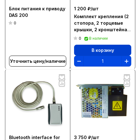
Блок питания к приводу
1 200 ₽/
шт
DAS 200
Комплект крепления (2
стопора, 2 торцевые
0
крышки, 2 кронштейна)
к DAS107
0
В наличии
В корзину
Уточнить цену/наличие
Bluetooth interface for
3 750 ₽/
шт