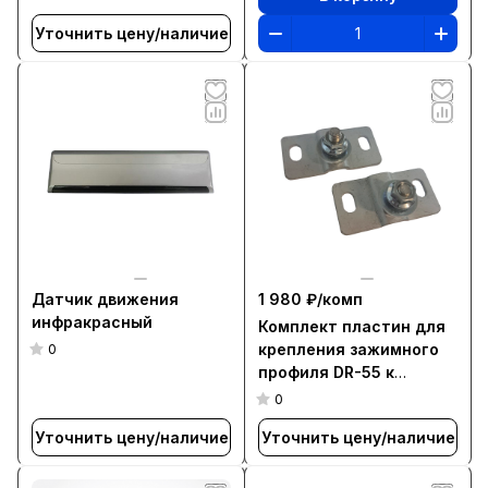
Уточнить цену/наличие
Датчик движения
1 980 ₽/
комп
инфракрасный
Комплект пластин для
крепления зажимного
0
профиля DR-55 к
роликовым кареткам (2
0
шт)
Уточнить цену/наличие
Уточнить цену/наличие