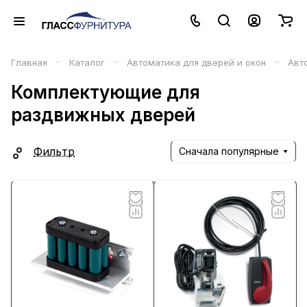
–
–
–
Главная
Каталог
Автоматика для дверей и окон
Авт
Комплектующие для
раздвижных дверей
Фильтр
Сначала популярные