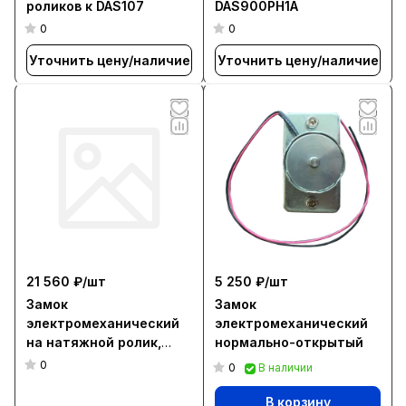
роликов к DAS107
DAS900PH1A
0
0
Уточнить цену/наличие
Уточнить цену/наличие
21 560 ₽/
шт
5 250 ₽/
шт
Замок
Замок
электромеханический
электромеханический
на натяжной ролик,
нормально-открытый
бистабильный, для
0
0
В наличии
привода DSL-18
В корзину