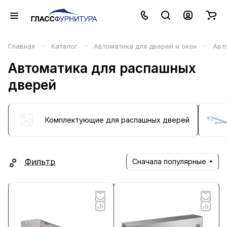
–
–
–
Главная
Каталог
Автоматика для дверей и окон
Авт
Автоматика для распашных
дверей
Комплектующие для распашных дверей
Фильтр
Сначала популярные