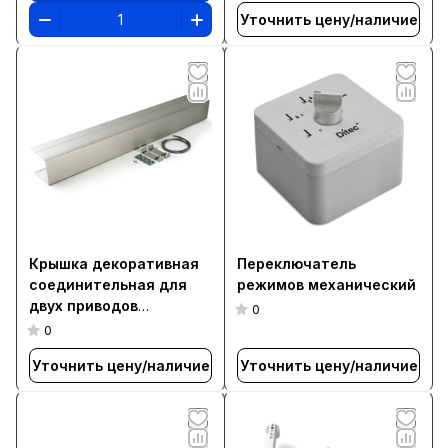
Уточнить цену/наличие
Крышка декоративная
Переключатель
соединительная для
режимов механический
двух приводов
0
DAB105/205
0
Уточнить цену/наличие
Уточнить цену/наличие