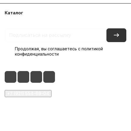
Каталог
Акции
Бренды
Блог
Контакты
Наши представительства
Продолжая, вы соглашаетесь с
политикой
конфиденциальности
+7 (921) 554-69-04
order@glassfurnitura.ru
Центральный офис, Набережная реки Смоленки д. 5,
стр.2 Адрес склада, ул Седова д. 13Ж (заезд с ул.
Автогенная)