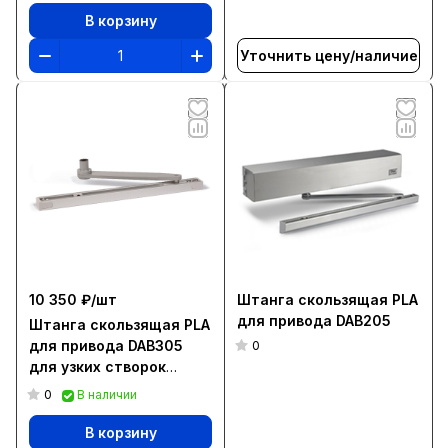
В корзину
Уточнить цену/наличие
10 350 ₽/
шт
Штанга скользящая PLA
для привода DAB205
Штанга скользящая PLA
для привода DAB305
0
для узких створок
L=220 мм
0
В наличии
В корзину