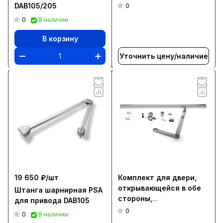
правостороннее
DAB105/205
0
открытие
0
В наличии
В корзину
Уточнить цену/наличие
19 650 ₽/
шт
Комплект для двери,
открывающейся в обе
Штанга шарнирная PSA
стороны,
для привода DAB105
левостороннее
0
0
В наличии
открытие