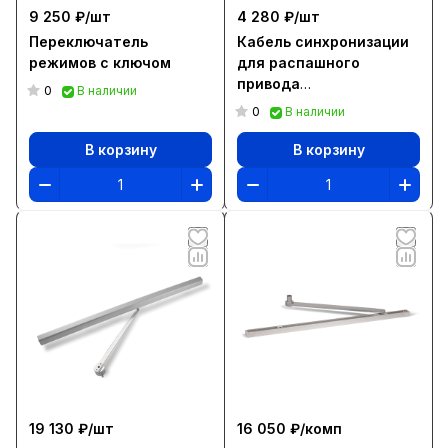
9 250 ₽/
шт
4 280 ₽/
шт
Переключатель
Кабель синхронизации
режимов с ключом
для распашного
привода
0
В наличии
DAB105/205/305
0
В наличии
В корзину
В корзину
19 130 ₽/
шт
16 050 ₽/
комп